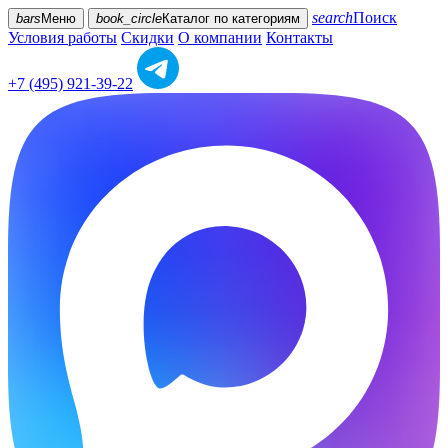
search
Поиск
bars
Меню
book_circle
Каталог
по категориям
Условия работы
Скидки
О компании
Контакты
+7 (495) 921-39-22