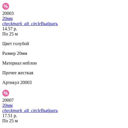
20003
20мм
checkmark_alt_circle
Выбрать
14.57 р.
По 25 м
Цвет
голубой
Размер
20мм
Материал
нейлон
Прочее
жесткая
Артикул
20003
20007
20мм
checkmark_alt_circle
Выбрать
17.51 р.
По 25 м