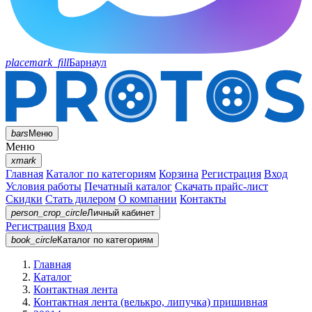
placemark_fill
Барнаул
bars
Меню
Меню
xmark
Главная
Каталог по категориям
Корзина
Регистрация
Вход
Условия работы
Печатный каталог
Скачать прайс-лист
Скидки
Стать дилером
О компании
Контакты
person_crop_circle
Личный кабинет
Регистрация
Вход
book_circle
Каталог
по категориям
Главная
Каталог
Контактная лента
Контактная лента (велькро, липучка) пришивная