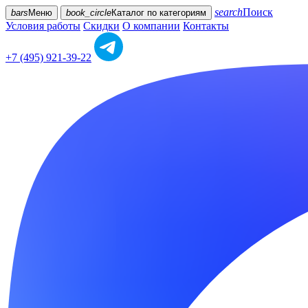
search
Поиск
bars
Меню
book_circle
Каталог
по категориям
Условия работы
Скидки
О компании
Контакты
+7 (495) 921-39-22