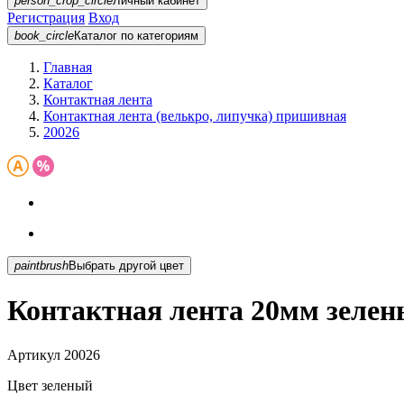
person_crop_circle
Личный кабинет
Регистрация
Вход
book_circle
Каталог
по категориям
Главная
Каталог
Контактная лента
Контактная лента (велькро, липучка) пришивная
20026
paintbrush
Выбрать другой цвет
Контактная лента 20мм зелен
Артикул
20026
Цвет
зеленый