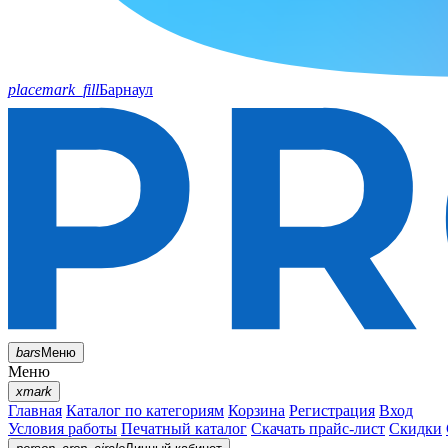
placemark_fill
Барнаул
bars
Меню
Меню
xmark
Главная
Каталог по категориям
Корзина
Регистрация
Вход
Условия работы
Печатный каталог
Скачать прайс-лист
Скидки