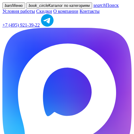
search
Поиск
bars
Меню
book_circle
Каталог
по категориям
Условия работы
Скидки
О компании
Контакты
+7 (495) 921-39-22