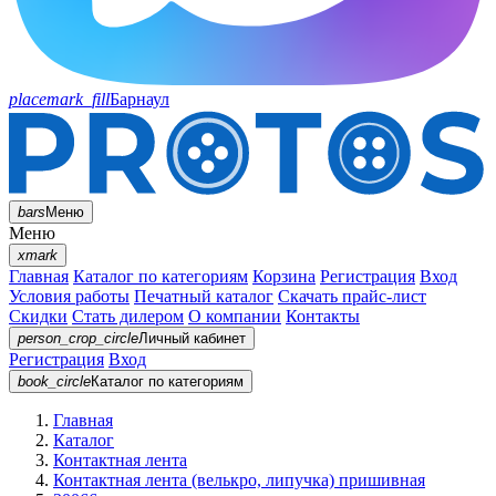
placemark_fill
Барнаул
bars
Меню
Меню
xmark
Главная
Каталог по категориям
Корзина
Регистрация
Вход
Условия работы
Печатный каталог
Скачать прайс-лист
Скидки
Стать дилером
О компании
Контакты
person_crop_circle
Личный кабинет
Регистрация
Вход
book_circle
Каталог
по категориям
Главная
Каталог
Контактная лента
Контактная лента (велькро, липучка) пришивная