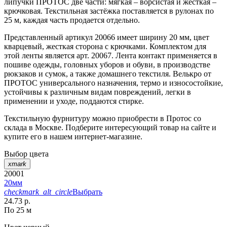
липучки ПРОТОС две части: мягкая – ворсистая и жесткая –
крючковая. Текстильная застёжка поставляется в рулонах по
25 м, каждая часть продается отдельно.
Представленный артикул 20066 имеет ширину 20 мм, цвет
кварцевый, жесткая сторона с крючками. Комплектом для
этой ленты является арт. 20067. Лента контакт применяется в
пошиве одежды, головных уборов и обуви, в производстве
рюкзаков и сумок, а также домашнего текстиля. Велькро от
ПРОТОС универсального назначения, термо и износостойкие,
устойчивы к различным видам повреждений, легки в
применении и уходе, поддаются стирке.
Текстильную фурнитуру можно приобрести в Протос со
склада в Москве. Подберите интересующий товар на сайте и
купите его в нашем интернет-магазине.
Выбор цвета
xmark
20001
20мм
checkmark_alt_circle
Выбрать
24.73 р.
По 25 м