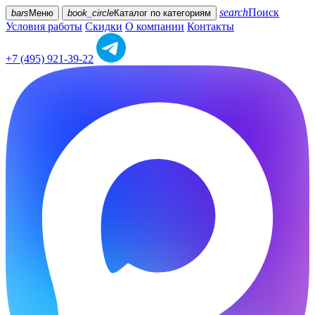
search
Поиск
bars
Меню
book_circle
Каталог
по категориям
Условия работы
Скидки
О компании
Контакты
+7 (495) 921-39-22