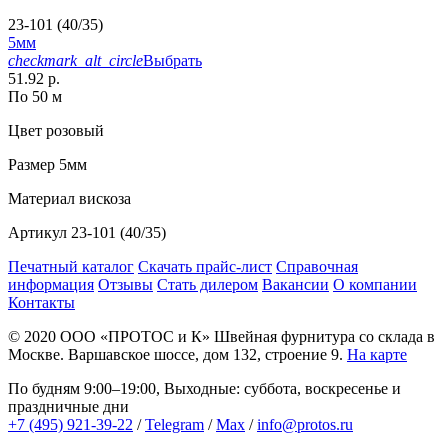
23-101 (40/35)
5мм
checkmark_alt_circle
Выбрать
51.92 р.
По 50 м
Цвет
розовый
Размер
5мм
Материал
вискоза
Артикул
23-101 (40/35)
Печатный каталог
Скачать прайс-лист
Справочная
информация
Отзывы
Стать дилером
Вакансии
О компании
Контакты
© 2020
ООО «ПРОТОС и К»
Швейная фурнитура со склада в
Москве.
Варшавское шоссе, дом 132, строение 9.
На карте
По будням 9:00–19:00, Выходные: суббота, воскресенье и
праздничные дни
+7 (495) 921-39-22
/
Telegram
/
Max
/
info@protos.ru