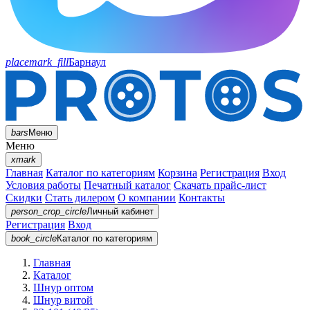
placemark_fill
Барнаул
bars
Меню
Меню
xmark
Главная
Каталог по категориям
Корзина
Регистрация
Вход
Условия работы
Печатный каталог
Скачать прайс-лист
Скидки
Стать дилером
О компании
Контакты
person_crop_circle
Личный кабинет
Регистрация
Вход
book_circle
Каталог
по категориям
Главная
Каталог
Шнур оптом
Шнур витой