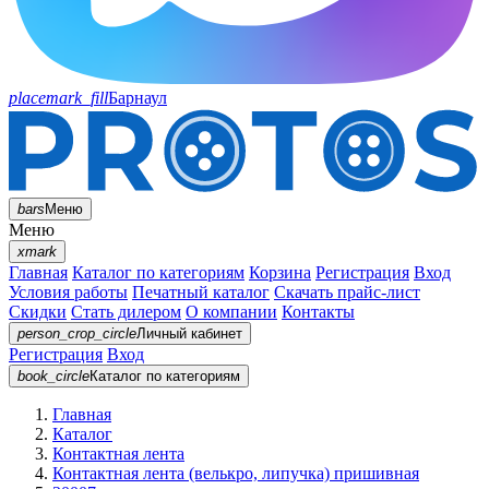
placemark_fill
Барнаул
bars
Меню
Меню
xmark
Главная
Каталог по категориям
Корзина
Регистрация
Вход
Условия работы
Печатный каталог
Скачать прайс-лист
Скидки
Стать дилером
О компании
Контакты
person_crop_circle
Личный кабинет
Регистрация
Вход
book_circle
Каталог
по категориям
Главная
Каталог
Контактная лента
Контактная лента (велькро, липучка) пришивная