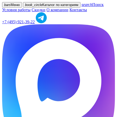
search
Поиск
bars
Меню
book_circle
Каталог
по категориям
Условия работы
Скидки
О компании
Контакты
+7 (495) 921-39-22