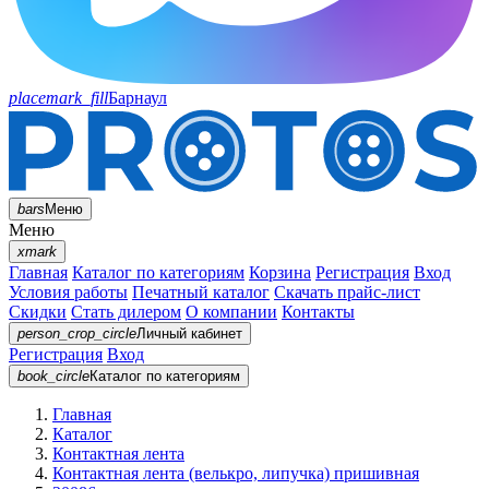
placemark_fill
Барнаул
bars
Меню
Меню
xmark
Главная
Каталог по категориям
Корзина
Регистрация
Вход
Условия работы
Печатный каталог
Скачать прайс-лист
Скидки
Стать дилером
О компании
Контакты
person_crop_circle
Личный кабинет
Регистрация
Вход
book_circle
Каталог
по категориям
Главная
Каталог
Контактная лента
Контактная лента (велькро, липучка) пришивная