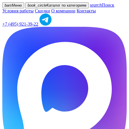
search
Поиск
bars
Меню
book_circle
Каталог
по категориям
Условия работы
Скидки
О компании
Контакты
+7 (495) 921-39-22