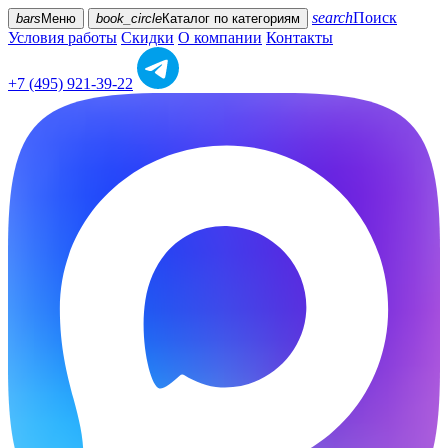
search
Поиск
bars
Меню
book_circle
Каталог
по категориям
Условия работы
Скидки
О компании
Контакты
+7 (495) 921-39-22