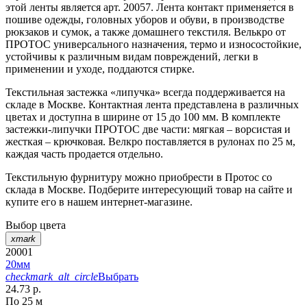
этой ленты является арт. 20057. Лента контакт применяется в
пошиве одежды, головных уборов и обуви, в производстве
рюкзаков и сумок, а также домашнего текстиля. Велькро от
ПРОТОС универсального назначения, термо и износостойкие,
устойчивы к различным видам повреждений, легки в
применении и уходе, поддаются стирке.
Текстильная застежка «липучка» всегда поддерживается на
складе в Москве. Контактная лента представлена в различных
цветах и доступна в ширине от 15 до 100 мм. В комплекте
застежки-липучки ПРОТОС две части: мягкая – ворсистая и
жесткая – крючковая. Велкро поставляется в рулонах по 25 м,
каждая часть продается отдельно.
Текстильную фурнитуру можно приобрести в Протос со
склада в Москве. Подберите интересующий товар на сайте и
купите его в нашем интернет-магазине.
Выбор цвета
xmark
20001
20мм
checkmark_alt_circle
Выбрать
24.73 р.
По 25 м