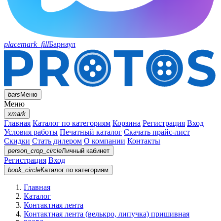
placemark_fill
Барнаул
bars
Меню
Меню
xmark
Главная
Каталог по категориям
Корзина
Регистрация
Вход
Условия работы
Печатный каталог
Скачать прайс-лист
Скидки
Стать дилером
О компании
Контакты
person_crop_circle
Личный кабинет
Регистрация
Вход
book_circle
Каталог
по категориям
Главная
Каталог
Контактная лента
Контактная лента (велькро, липучка) пришивная