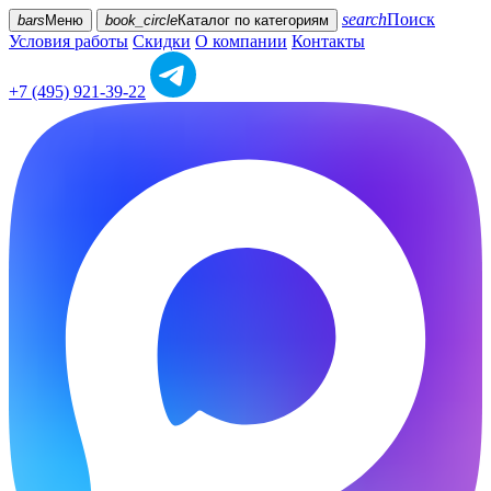
search
Поиск
bars
Меню
book_circle
Каталог
по категориям
Условия работы
Скидки
О компании
Контакты
+7 (495) 921-39-22