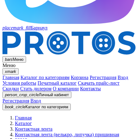
placemark_fill
Барнаул
bars
Меню
Меню
xmark
Главная
Каталог по категориям
Корзина
Регистрация
Вход
Условия работы
Печатный каталог
Скачать прайс-лист
Скидки
Стать дилером
О компании
Контакты
person_crop_circle
Личный кабинет
Регистрация
Вход
book_circle
Каталог
по категориям
Главная
Каталог
Контактная лента
Контактная лента (велькро, липучка) пришивная