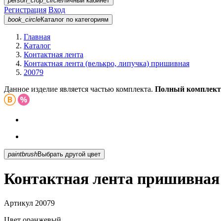
person_crop_circle
Личный кабинет
Регистрация
Вход
book_circle
Каталог
по категориям
Главная
Каталог
Контактная лента
Контактная лента (велькро, липучка) пришивная
20079
Данное изделие является частью комплекта.
Полный комплект
paintbrush
Выбрать другой цвет
Контактная лента пришивная
Артикул
20079
Цвет
оранжевый