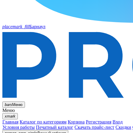
placemark_fill
Барнаул
bars
Меню
Меню
xmark
Главная
Каталог по категориям
Корзина
Регистрация
Вход
Условия работы
Печатный каталог
Скачать прайс-лист
Скидки