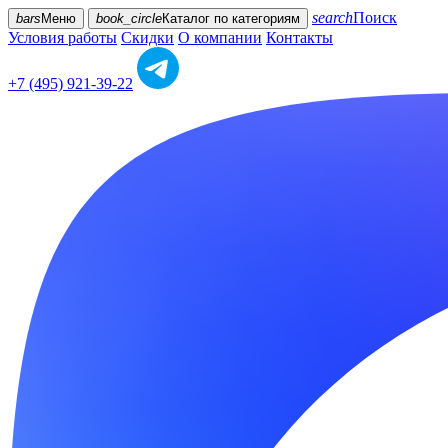
search
Поиск
bars
Меню
book_circle
Каталог
по категориям
Условия работы
Скидки
О компании
Контакты
+7 (495) 921-39-22