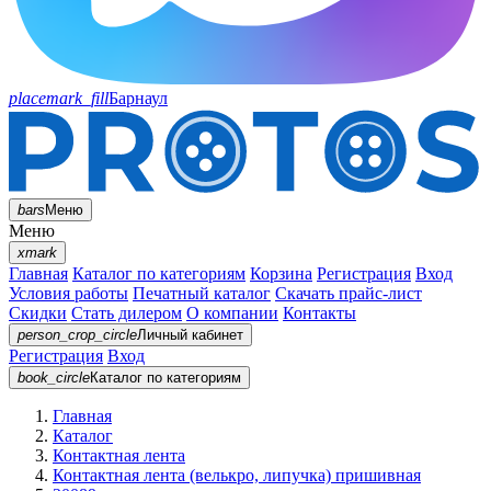
placemark_fill
Барнаул
bars
Меню
Меню
xmark
Главная
Каталог по категориям
Корзина
Регистрация
Вход
Условия работы
Печатный каталог
Скачать прайс-лист
Скидки
Стать дилером
О компании
Контакты
person_crop_circle
Личный кабинет
Регистрация
Вход
book_circle
Каталог
по категориям
Главная
Каталог
Контактная лента
Контактная лента (велькро, липучка) пришивная