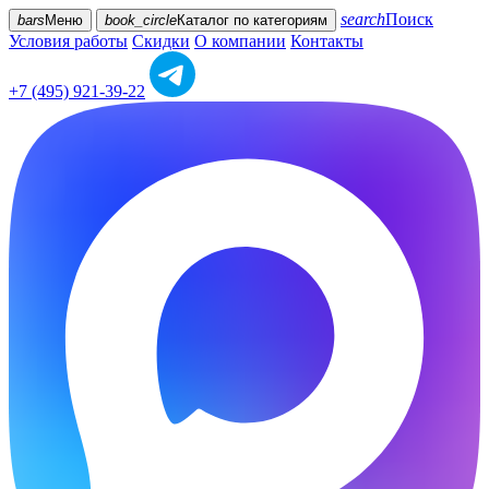
search
Поиск
bars
Меню
book_circle
Каталог
по категориям
Условия работы
Скидки
О компании
Контакты
+7 (495) 921-39-22