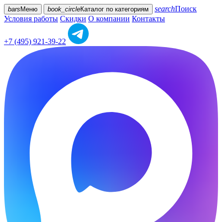
search
Поиск
bars
Меню
book_circle
Каталог
по категориям
Условия работы
Скидки
О компании
Контакты
+7 (495) 921-39-22