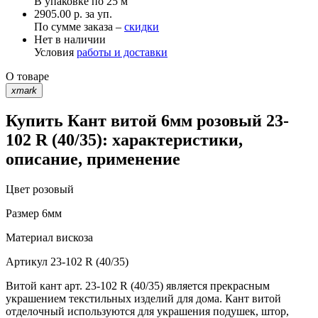
В упаковке по
25 м
2905.00 р. за уп.
По сумме заказа –
скидки
Нет в наличии
Условия
работы и доставки
О товаре
xmark
Купить Кант витой 6мм розовый 23-
102 R (40/35): характеристики,
описание, применение
Цвет
розовый
Размер
6мм
Материал
вискоза
Артикул
23-102 R (40/35)
Витой кант арт. 23-102 R (40/35) является прекрасным
украшением текстильных изделий для дома. Кант витой
отделочный используются для украшения подушек, штор,