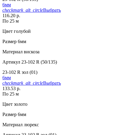
6мм
checkmark_alt_circle
Выбрать
116.20 р.
По 25 м
Цвет
голубой
Размер
6мм
Материал
вискоза
Артикул
23-102 R (50/135)
23-102 R зол (01)
6мм
checkmark_alt_circle
Выбрать
133.53 р.
По 25 м
Цвет
золото
Размер
6мм
Материал
люрекс
Артикул
23-102 R зол (01)