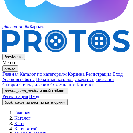
placemark_fill
Барнаул
bars
Меню
Меню
xmark
Главная
Каталог по категориям
Корзина
Регистрация
Вход
Условия работы
Печатный каталог
Скачать прайс-лист
Скидки
Стать дилером
О компании
Контакты
person_crop_circle
Личный кабинет
Регистрация
Вход
book_circle
Каталог
по категориям
Главная
Каталог
Кант
Кант витой