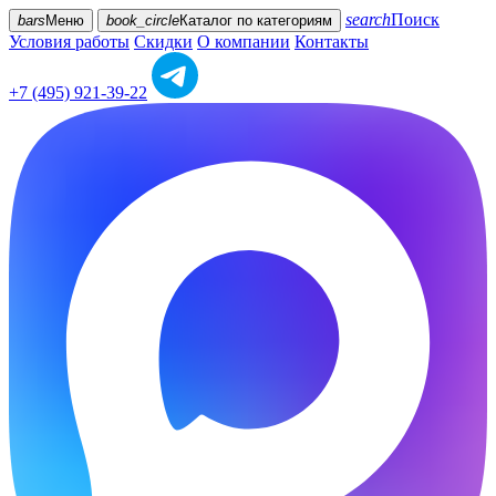
search
Поиск
bars
Меню
book_circle
Каталог
по категориям
Условия работы
Скидки
О компании
Контакты
+7 (495) 921-39-22