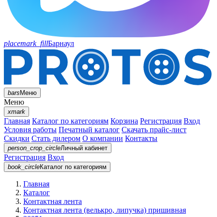
placemark_fill
Барнаул
bars
Меню
Меню
xmark
Главная
Каталог по категориям
Корзина
Регистрация
Вход
Условия работы
Печатный каталог
Скачать прайс-лист
Скидки
Стать дилером
О компании
Контакты
person_crop_circle
Личный кабинет
Регистрация
Вход
book_circle
Каталог
по категориям
Главная
Каталог
Контактная лента
Контактная лента (велькро, липучка) пришивная