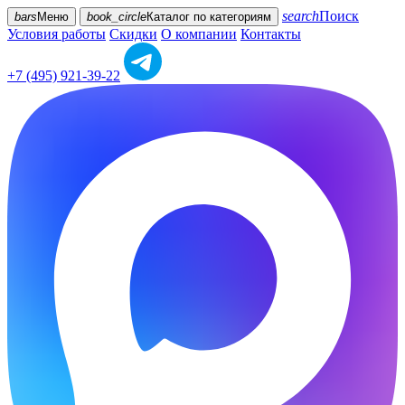
search
Поиск
bars
Меню
book_circle
Каталог
по категориям
Условия работы
Скидки
О компании
Контакты
+7 (495) 921-39-22