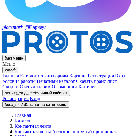
placemark_fill
Барнаул
bars
Меню
Меню
xmark
Главная
Каталог по категориям
Корзина
Регистрация
Вход
Условия работы
Печатный каталог
Скачать прайс-лист
Скидки
Стать дилером
О компании
Контакты
person_crop_circle
Личный кабинет
Регистрация
Вход
book_circle
Каталог
по категориям
Главная
Каталог
Контактная лента
Контактная лента (велькро, липучка) пришивная