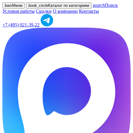
search
Поиск
bars
Меню
book_circle
Каталог
по категориям
Условия работы
Скидки
О компании
Контакты
+7 (495) 921-39-22