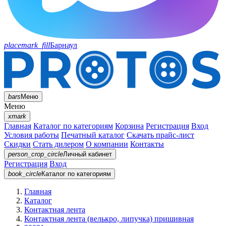
placemark_fill
Барнаул
bars
Меню
Меню
xmark
Главная
Каталог по категориям
Корзина
Регистрация
Вход
Условия работы
Печатный каталог
Скачать прайс-лист
Скидки
Стать дилером
О компании
Контакты
person_crop_circle
Личный кабинет
Регистрация
Вход
book_circle
Каталог
по категориям
Главная
Каталог
Контактная лента
Контактная лента (велькро, липучка) пришивная