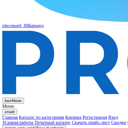
placemark_fill
Барнаул
bars
Меню
Меню
xmark
Главная
Каталог по категориям
Корзина
Регистрация
Вход
Условия работы
Печатный каталог
Скачать прайс-лист
Скидки