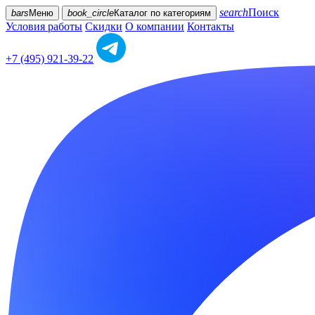
search
Поиск
bars
Меню
book_circle
Каталог
по категориям
Условия работы
Скидки
О компании
Контакты
+7 (495) 921-39-22