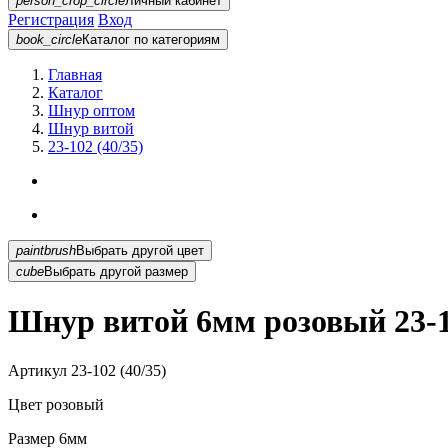
person_crop_circle
Личный кабинет
Регистрация
Вход
book_circle
Каталог
по категориям
Главная
Каталог
Шнур оптом
Шнур витой
23-102 (40/35)
paintbrush
Выбрать другой цвет
cube
Выбрать другой размер
Шнур витой 6мм розовый 23-10
Артикул
23-102 (40/35)
Цвет
розовый
Размер
6мм