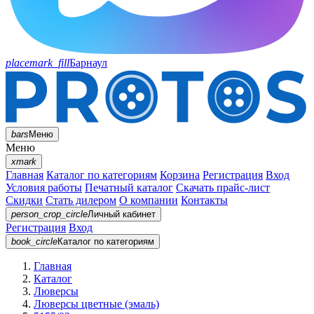
placemark_fill
Барнаул
bars
Меню
Меню
xmark
Главная
Каталог по категориям
Корзина
Регистрация
Вход
Условия работы
Печатный каталог
Скачать прайс-лист
Скидки
Стать дилером
О компании
Контакты
person_crop_circle
Личный кабинет
Регистрация
Вход
book_circle
Каталог
по категориям
Главная
Каталог
Люверсы
Люверсы цветные (эмаль)