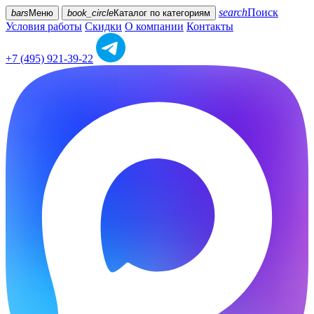
search
Поиск
bars
Меню
book_circle
Каталог
по категориям
Условия работы
Скидки
О компании
Контакты
+7 (495) 921-39-22