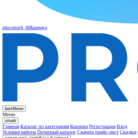
placemark_fill
Барнаул
bars
Меню
Меню
xmark
Главная
Каталог по категориям
Корзина
Регистрация
Вход
Условия работы
Печатный каталог
Скачать прайс-лист
Скидки