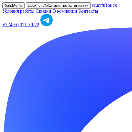
search
Поиск
bars
Меню
book_circle
Каталог
по категориям
Условия работы
Скидки
О компании
Контакты
+7 (495) 921-39-22