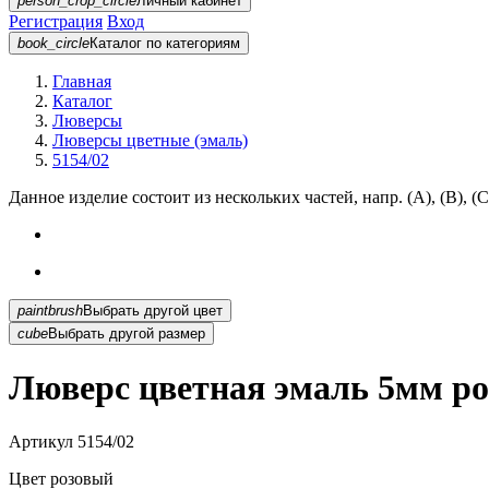
person_crop_circle
Личный кабинет
Регистрация
Вход
book_circle
Каталог
по категориям
Главная
Каталог
Люверсы
Люверсы цветные (эмаль)
5154/02
Данное изделие состоит из нескольких частей, напр. (А), (B), (С
paintbrush
Выбрать другой цвет
cube
Выбрать другой размер
Люверс цветная эмаль 5мм ро
Артикул
5154/02
Цвет
розовый