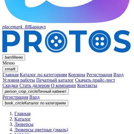
placemark_fill
Барнаул
bars
Меню
Меню
xmark
Главная
Каталог по категориям
Корзина
Регистрация
Вход
Условия работы
Печатный каталог
Скачать прайс-лист
Скидки
Стать дилером
О компании
Контакты
person_crop_circle
Личный кабинет
Регистрация
Вход
book_circle
Каталог
по категориям
Главная
Каталог
Люверсы
Люверсы цветные (эмаль)