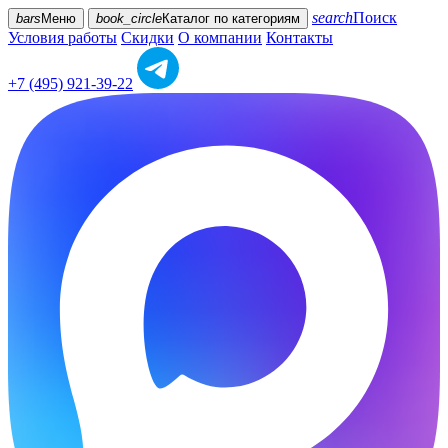
search
Поиск
bars
Меню
book_circle
Каталог
по категориям
Условия работы
Скидки
О компании
Контакты
+7 (495) 921-39-22