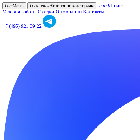
search
Поиск
bars
Меню
book_circle
Каталог
по категориям
Условия работы
Скидки
О компании
Контакты
+7 (495) 921-39-22