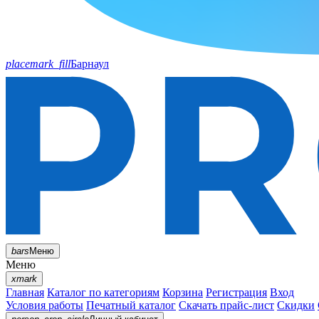
placemark_fill
Барнаул
bars
Меню
Меню
xmark
Главная
Каталог по категориям
Корзина
Регистрация
Вход
Условия работы
Печатный каталог
Скачать прайс-лист
Скидки