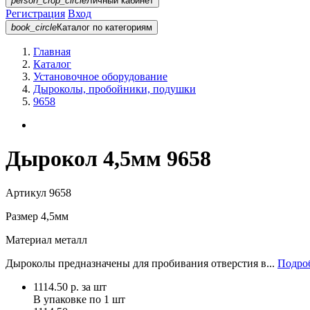
person_crop_circle
Личный кабинет
Регистрация
Вход
book_circle
Каталог
по категориям
Главная
Каталог
Установочное оборудование
Дыроколы, пробойники, подушки
9658
Дырокол 4,5мм 9658
Артикул
9658
Размер
4,5мм
Материал
металл
Дыроколы предназначены для пробивания отверстия в...
Подроб
1114.50
р.
за шт
В упаковке по
1 шт