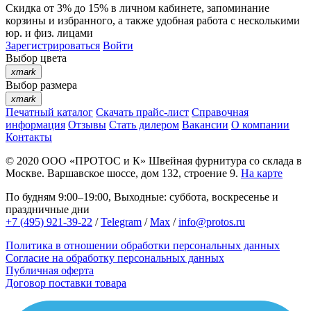
Скидка от 3% до 15%
в личном кабинете, запоминание
корзины
и
избранного
, а также удобная работа с несколькими
юр. и физ. лицами
Зарегистрироваться
Войти
Выбор цвета
xmark
Выбор размера
xmark
Печатный каталог
Скачать прайс-лист
Справочная
информация
Отзывы
Стать дилером
Вакансии
О компании
Контакты
© 2020
ООО «ПРОТОС и К»
Швейная фурнитура со склада в
Москве.
Варшавское шоссе, дом 132, строение 9.
На карте
По будням 9:00–19:00, Выходные: суббота, воскресенье и
праздничные дни
+7 (495) 921-39-22
/
Telegram
/
Max
/
info@protos.ru
Политика в отношении обработки персональных данных
Согласие на обработку персональных данных
Публичная оферта
Договор поставки товара