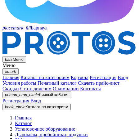
placemark_fill
Барнаул
bars
Меню
Меню
xmark
Главная
Каталог по категориям
Корзина
Регистрация
Вход
Условия работы
Печатный каталог
Скачать прайс-лист
Скидки
Стать дилером
О компании
Контакты
person_crop_circle
Личный кабинет
Регистрация
Вход
book_circle
Каталог
по категориям
Главная
Каталог
Установочное оборудование
Дыроколы, пробойники, подушки