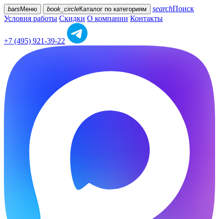
search
Поиск
bars
Меню
book_circle
Каталог
по категориям
Условия работы
Скидки
О компании
Контакты
+7 (495) 921-39-22