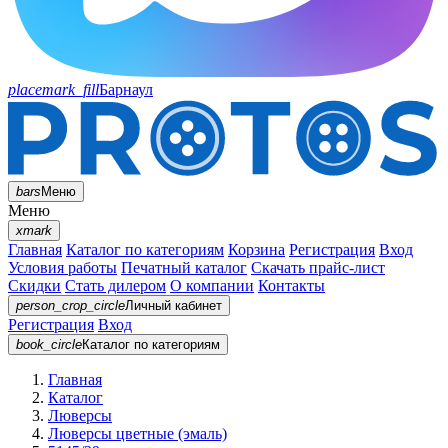
placemark_fill
Барнаул
bars
Меню
Меню
xmark
Главная
Каталог по категориям
Корзина
Регистрация
Вход
Условия работы
Печатный каталог
Скачать прайс-лист
Скидки
Стать дилером
О компании
Контакты
person_crop_circle
Личный кабинет
Регистрация
Вход
book_circle
Каталог
по категориям
Главная
Каталог
Люверсы
Люверсы цветные (эмаль)