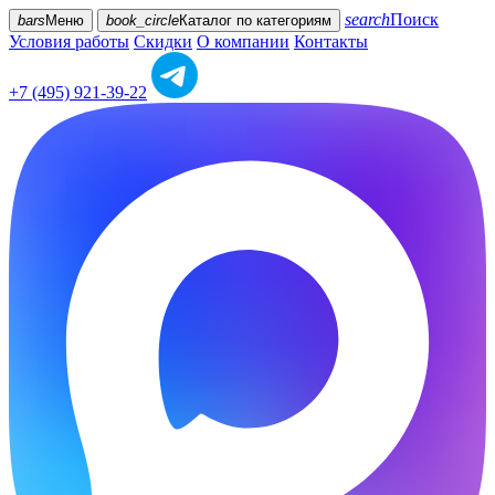
search
Поиск
bars
Меню
book_circle
Каталог
по категориям
Условия работы
Скидки
О компании
Контакты
+7 (495) 921-39-22