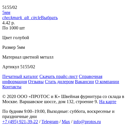
5155/02
5мм
checkmark_alt_circle
Выбрать
4.42 р.
По 1000 шт
Цвет
голубой
Размер
5мм
Материал
цветной металл
Артикул
5155/02
Печатный каталог
Скачать прайс-лист
Справочная
информация
Отзывы
Стать дилером
Вакансии
О компании
Контакты
© 2020
ООО «ПРОТОС и К»
Швейная фурнитура со склада в
Москве.
Варшавское шоссе, дом 132, строение 9.
На карте
По будням 9:00–19:00, Выходные: суббота, воскресенье и
праздничные дни
+7 (495) 921-39-22
/
Telegram
/
Max
/
info@protos.ru