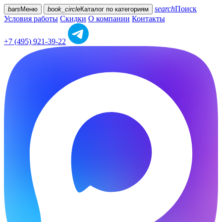
search
Поиск
bars
Меню
book_circle
Каталог
по категориям
Условия работы
Скидки
О компании
Контакты
+7 (495) 921-39-22