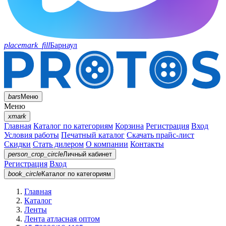
placemark_fill
Барнаул
bars
Меню
Меню
xmark
Главная
Каталог по категориям
Корзина
Регистрация
Вход
Условия работы
Печатный каталог
Скачать прайс-лист
Скидки
Стать дилером
О компании
Контакты
person_crop_circle
Личный кабинет
Регистрация
Вход
book_circle
Каталог
по категориям
Главная
Каталог
Ленты
Лента атласная оптом