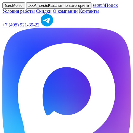
search
Поиск
bars
Меню
book_circle
Каталог
по категориям
Условия работы
Скидки
О компании
Контакты
+7 (495) 921-39-22