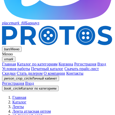
placemark_fill
Барнаул
bars
Меню
Меню
xmark
Главная
Каталог по категориям
Корзина
Регистрация
Вход
Условия работы
Печатный каталог
Скачать прайс-лист
Скидки
Стать дилером
О компании
Контакты
person_crop_circle
Личный кабинет
Регистрация
Вход
book_circle
Каталог
по категориям
Главная
Каталог
Ленты
Лента атласная оптом