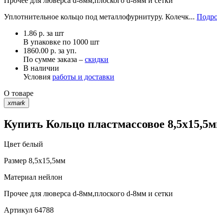
Прочее
для люверса d-8мм,плоского d-8мм и сетки
Уплотнительное кольцо под металлофурнитуру. Колечк...
Подро
1.86
р.
за шт
В упаковке по
1000 шт
1860.00 р. за уп.
По сумме заказа –
скидки
В наличии
Условия
работы и доставки
О товаре
xmark
Купить Кольцо пластмассовое 8,5х15,5м
Цвет
белый
Размер
8,5х15,5мм
Материал
нейлон
Прочее
для люверса d-8мм,плоского d-8мм и сетки
Артикул
64788