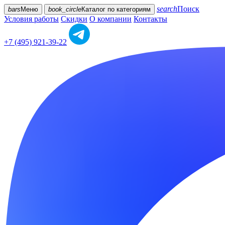
search
Поиск
bars
Меню
book_circle
Каталог
по категориям
Условия работы
Скидки
О компании
Контакты
+7 (495) 921-39-22