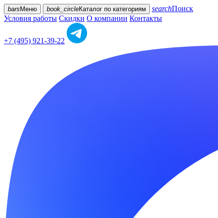
search
Поиск
bars
Меню
book_circle
Каталог
по категориям
Условия работы
Скидки
О компании
Контакты
+7 (495) 921-39-22