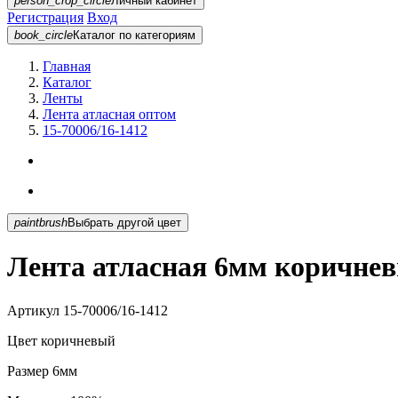
person_crop_circle
Личный кабинет
Регистрация
Вход
book_circle
Каталог
по категориям
Главная
Каталог
Ленты
Лента атласная оптом
15-70006/16-1412
paintbrush
Выбрать другой цвет
Лента атласная 6мм коричнев
Артикул
15-70006/16-1412
Цвет
коричневый
Размер
6мм