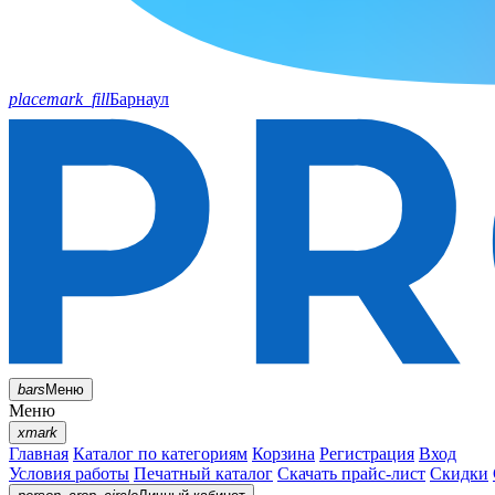
placemark_fill
Барнаул
bars
Меню
Меню
xmark
Главная
Каталог по категориям
Корзина
Регистрация
Вход
Условия работы
Печатный каталог
Скачать прайс-лист
Скидки