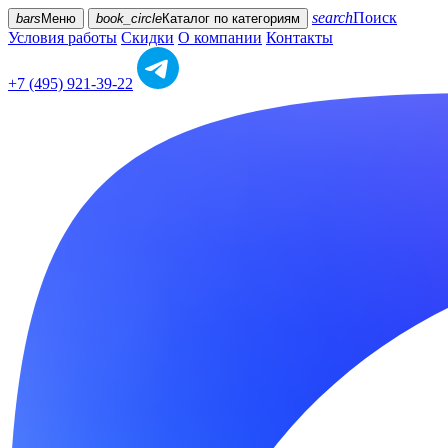
search
Поиск
bars
Меню
book_circle
Каталог
по категориям
Условия работы
Скидки
О компании
Контакты
+7 (495) 921-39-22