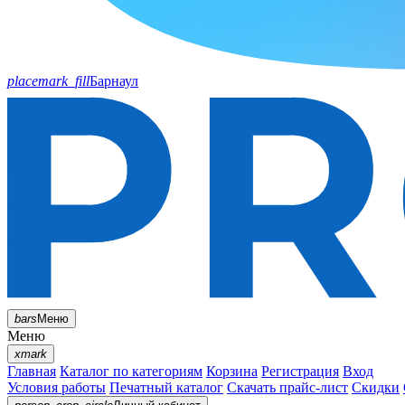
placemark_fill
Барнаул
bars
Меню
Меню
xmark
Главная
Каталог по категориям
Корзина
Регистрация
Вход
Условия работы
Печатный каталог
Скачать прайс-лист
Скидки