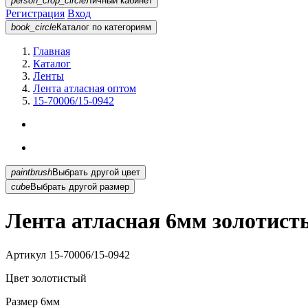
person_crop_circle
Личный кабинет
Регистрация
Вход
book_circle
Каталог
по категориям
Главная
Каталог
Ленты
Лента атласная оптом
15-70006/15-0942
paintbrush
Выбрать другой цвет
cube
Выбрать другой размер
Лента атласная 6мм золотисты
Артикул
15-70006/15-0942
Цвет
золотистый
Размер
6мм