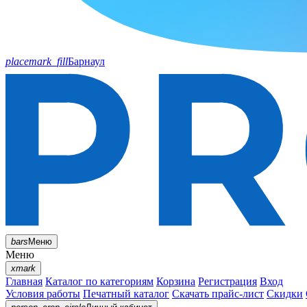
placemark_fill
Барнаул
bars
Меню
Меню
xmark
Главная
Каталог по категориям
Корзина
Регистрация
Вход
Условия работы
Печатный каталог
Скачать прайс-лист
Скидки