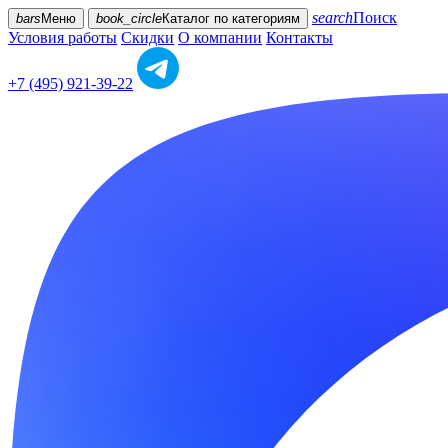
search
Поиск
bars
Меню
book_circle
Каталог
по категориям
Условия работы
Скидки
О компании
Контакты
+7 (495) 921-39-22