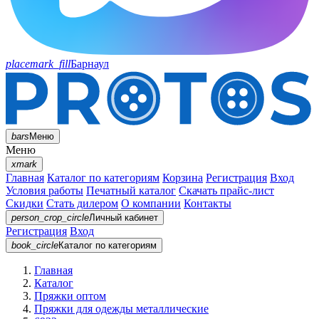
placemark_fill
Барнаул
bars
Меню
Меню
xmark
Главная
Каталог по категориям
Корзина
Регистрация
Вход
Условия работы
Печатный каталог
Скачать прайс-лист
Скидки
Стать дилером
О компании
Контакты
person_crop_circle
Личный кабинет
Регистрация
Вход
book_circle
Каталог
по категориям
Главная
Каталог
Пряжки оптом
Пряжки для одежды металлические