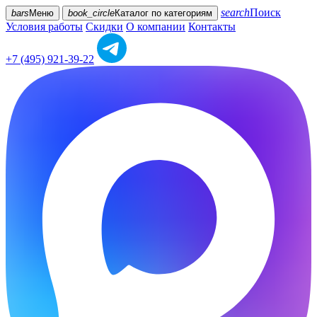
search
Поиск
bars
Меню
book_circle
Каталог
по категориям
Условия работы
Скидки
О компании
Контакты
+7 (495) 921-39-22