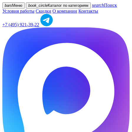
search
Поиск
bars
Меню
book_circle
Каталог
по категориям
Условия работы
Скидки
О компании
Контакты
+7 (495) 921-39-22