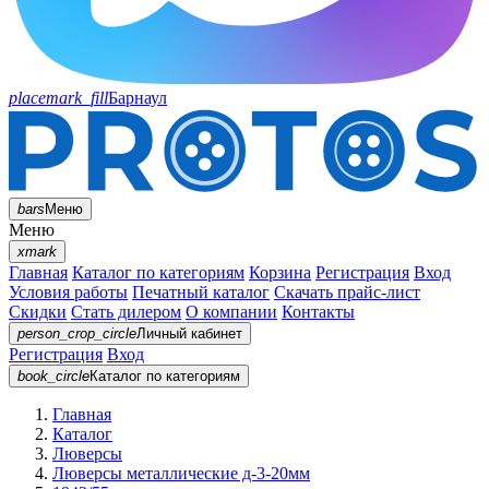
placemark_fill
Барнаул
bars
Меню
Меню
xmark
Главная
Каталог по категориям
Корзина
Регистрация
Вход
Условия работы
Печатный каталог
Скачать прайс-лист
Скидки
Стать дилером
О компании
Контакты
person_crop_circle
Личный кабинет
Регистрация
Вход
book_circle
Каталог
по категориям
Главная
Каталог
Люверсы
Люверсы металлические д-3-20мм