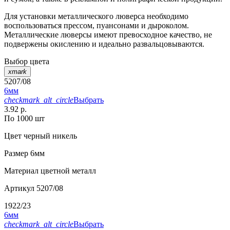
Для установки металлического люверса необходимо
воспользоваться прессом, пуансонами и дыроколом.
Металлические люверсы имеют превосходное качество, не
подвержены окислению и идеально развальцовываются.
Выбор цвета
xmark
5207/08
6мм
checkmark_alt_circle
Выбрать
3.92 р.
По 1000 шт
Цвет
черный никель
Размер
6мм
Материал
цветной металл
Артикул
5207/08
1922/23
6мм
checkmark_alt_circle
Выбрать