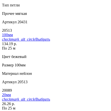
Тип
петли
Прочее
мягкая
Артикул
20431
20513
100мм
checkmark_alt_circle
Выбрать
134.19 р.
По 25 м
Цвет
бежевый
Размер
100мм
Материал
нейлон
Артикул
20513
20089
20мм
checkmark_alt_circle
Выбрать
26.26 р.
По 25 м