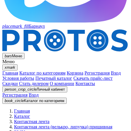
placemark_fill
Барнаул
bars
Меню
Меню
xmark
Главная
Каталог по категориям
Корзина
Регистрация
Вход
Условия работы
Печатный каталог
Скачать прайс-лист
Скидки
Стать дилером
О компании
Контакты
person_crop_circle
Личный кабинет
Регистрация
Вход
book_circle
Каталог
по категориям
Главная
Каталог
Контактная лента
Контактная лента (велькро, липучка) пришивная