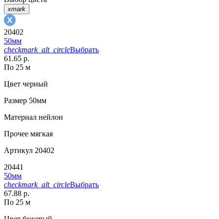
xmark
20402
50мм
checkmark_alt_circle
Выбрать
61.65 р.
По 25 м
Цвет
черный
Размер
50мм
Материал
нейлон
Прочее
мягкая
Артикул
20402
20441
50мм
checkmark_alt_circle
Выбрать
67.88 р.
По 25 м
Цвет
бежевый