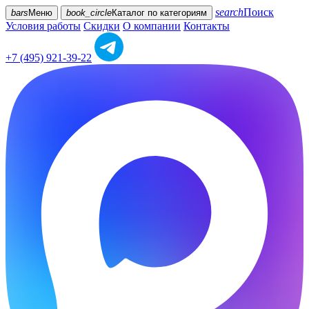
search
Поиск
bars
Меню
book_circle
Каталог
по категориям
Условия работы
Скидки
О компании
Контакты
+7 (495) 921-39-22