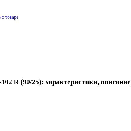
 о товаре
02 R (90/25): характеристики, описани