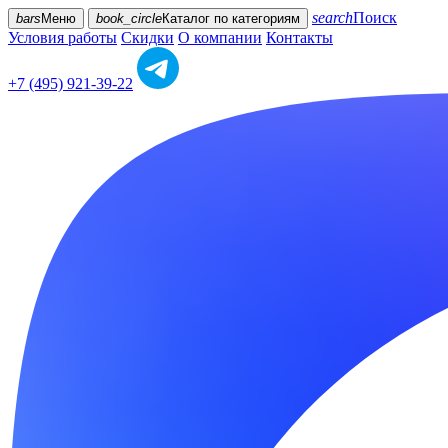
search
Поиск
bars
Меню
book_circle
Каталог
по категориям
Условия работы
Скидки
О компании
Контакты
+7 (495) 921-39-22