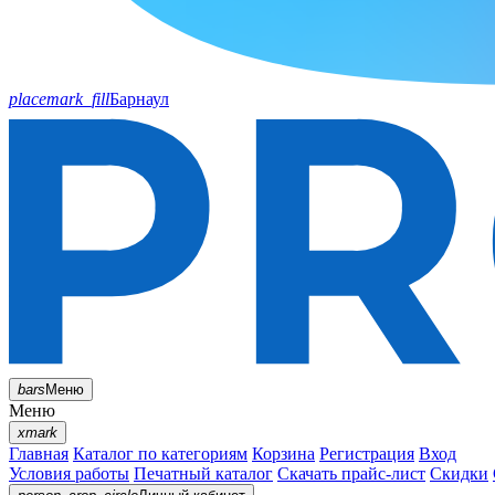
placemark_fill
Барнаул
bars
Меню
Меню
xmark
Главная
Каталог по категориям
Корзина
Регистрация
Вход
Условия работы
Печатный каталог
Скачать прайс-лист
Скидки