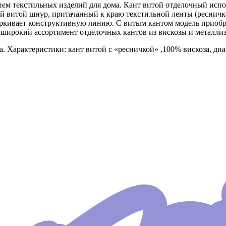
нием текстильных изделий для дома. Кант витой отделочный испо
 витой шнур, притачанный к краю текстильной ленты (ресничке)
еркивает конструктивную линию. С витым кантом модель приобр
ирокий ассортимент отделочных кантов из вискозы и металли
а. Характеристики: кант витой с «ресничкой» ,100% вискоза, ди