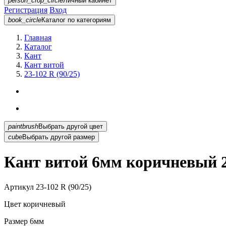
person_crop_circle
Личный кабинет
Регистрация
Вход
book_circle
Каталог
по категориям
Главная
Каталог
Кант
Кант витой
23-102 R (90/25)
paintbrush
Выбрать другой цвет
cube
Выбрать другой размер
Кант витой 6мм коричневый 23
Артикул
23-102 R (90/25)
Цвет
коричневый
Размер
6мм