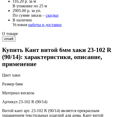
116.20
р.
за м
В упаковке по
25 м
2905.00 р. за уп.
По сумме заказа –
скидки
В наличии
Условия
работы и доставки
О товаре
xmark
Купить Кант витой 6мм хаки 23-102 R
(90/14): характеристики, описание,
применение
Цвет
хаки
Размер
6мм
Материал
вискоза
Артикул
23-102 R (90/14)
Витой кант арт. 23-102 R (90/14) является прекрасным
украшением текстильных изделий для дома. Кант витой