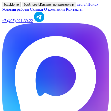
search
Поиск
bars
Меню
book_circle
Каталог
по категориям
Условия работы
Скидки
О компании
Контакты
+7 (495) 921-39-22