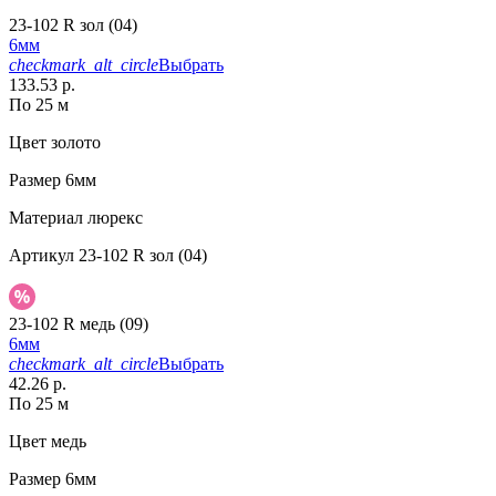
23-102 R зол (04)
6мм
checkmark_alt_circle
Выбрать
133.53 р.
По 25 м
Цвет
золото
Размер
6мм
Материал
люрекс
Артикул
23-102 R зол (04)
23-102 R медь (09)
6мм
checkmark_alt_circle
Выбрать
42.26 р.
По 25 м
Цвет
медь
Размер
6мм