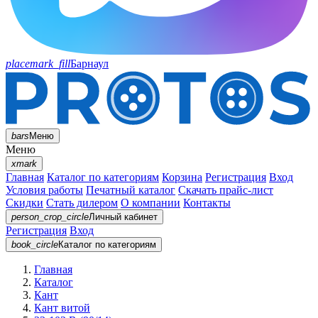
placemark_fill
Барнаул
bars
Меню
Меню
xmark
Главная
Каталог по категориям
Корзина
Регистрация
Вход
Условия работы
Печатный каталог
Скачать прайс-лист
Скидки
Стать дилером
О компании
Контакты
person_crop_circle
Личный кабинет
Регистрация
Вход
book_circle
Каталог
по категориям
Главная
Каталог
Кант
Кант витой