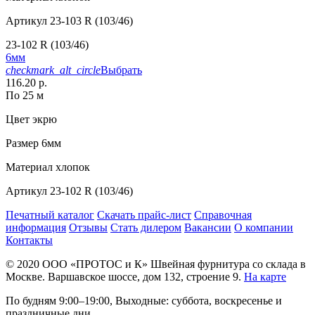
Артикул
23-103 R (103/46)
23-102 R (103/46)
6мм
checkmark_alt_circle
Выбрать
116.20 р.
По 25 м
Цвет
экрю
Размер
6мм
Материал
хлопок
Артикул
23-102 R (103/46)
Печатный каталог
Скачать прайс-лист
Справочная
информация
Отзывы
Стать дилером
Вакансии
О компании
Контакты
© 2020
ООО «ПРОТОС и К»
Швейная фурнитура со склада в
Москве.
Варшавское шоссе, дом 132, строение 9.
На карте
По будням 9:00–19:00, Выходные: суббота, воскресенье и
праздничные дни