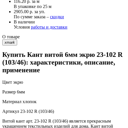
116.20
р.
за м
В упаковке по
25 м
2905.00 р. за уп.
По сумме заказа –
скидки
В наличии
Условия
работы и доставки
О товаре
xmark
Купить Кант витой 6мм экрю 23-102 R
(103/46): характеристики, описание,
применение
Цвет
экрю
Размер
6мм
Материал
хлопок
Артикул
23-102 R (103/46)
Витой кант арт. 23-102 R (103/46) является прекрасным
украшением текстильных изделий для дома. Кант витой