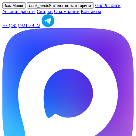
search
Поиск
bars
Меню
book_circle
Каталог
по категориям
Условия работы
Скидки
О компании
Контакты
+7 (495) 921-39-22