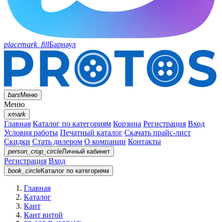
placemark_fill
Барнаул
bars
Меню
Меню
xmark
Главная
Каталог по категориям
Корзина
Регистрация
Вход
Условия работы
Печатный каталог
Скачать прайс-лист
Скидки
Стать дилером
О компании
Контакты
person_crop_circle
Личный кабинет
Регистрация
Вход
book_circle
Каталог
по категориям
Главная
Каталог
Кант
Кант витой