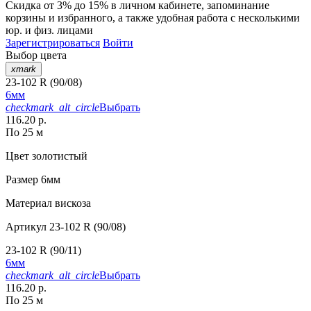
Скидка от 3% до 15%
в личном кабинете, запоминание
корзины
и
избранного
, а также удобная работа с несколькими
юр. и физ. лицами
Зарегистрироваться
Войти
Выбор цвета
xmark
23-102 R (90/08)
6мм
checkmark_alt_circle
Выбрать
116.20 р.
По 25 м
Цвет
золотистый
Размер
6мм
Материал
вискоза
Артикул
23-102 R (90/08)
23-102 R (90/11)
6мм
checkmark_alt_circle
Выбрать
116.20 р.
По 25 м