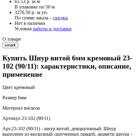
65.53
р.
за м
В упаковке по
50 м
3276.50 р. за уп.
По сумме заказа –
скидки
Нет в наличии
Условия
работы и доставки
О товаре
xmark
Купить Шнур витой 6мм кремовый 23-
102 (90/11): характеристики, описание,
применение
Цвет
кремовый
Размер
6мм
Материал
вискоза
Артикул
23-102 (90/11)
Арт.23-102 (90/11) - шнур витой, декоративный. Шнур
выполнен из вискозный скрученных прядей, диаметр шнура –