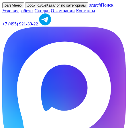
search
Поиск
bars
Меню
book_circle
Каталог
по категориям
Условия работы
Скидки
О компании
Контакты
+7 (495) 921-39-22