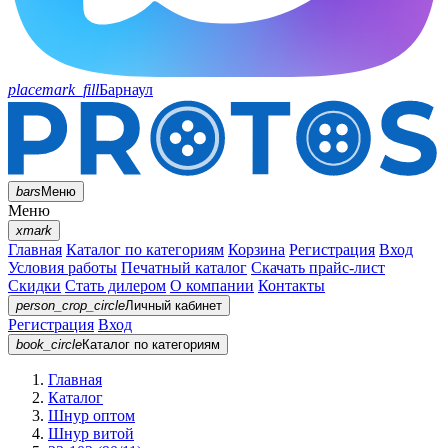
placemark_fill
Барнаул
bars
Меню
Меню
xmark
Главная
Каталог по категориям
Корзина
Регистрация
Вход
Условия работы
Печатный каталог
Скачать прайс-лист
Скидки
Стать дилером
О компании
Контакты
person_crop_circle
Личный кабинет
Регистрация
Вход
book_circle
Каталог
по категориям
Главная
Каталог
Шнур оптом
Шнур витой