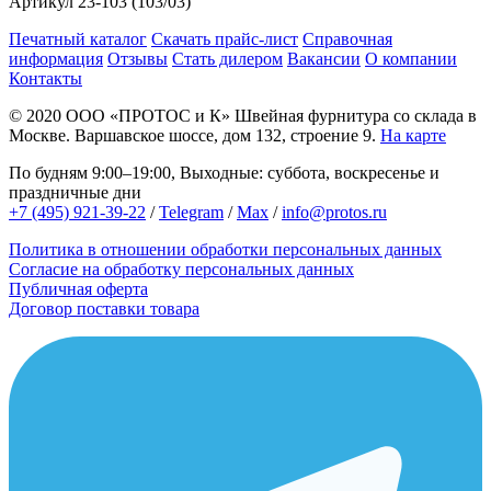
Артикул
23-103 (103/03)
Печатный каталог
Скачать прайс-лист
Справочная
информация
Отзывы
Стать дилером
Вакансии
О компании
Контакты
© 2020
ООО «ПРОТОС и К»
Швейная фурнитура со склада в
Москве.
Варшавское шоссе, дом 132, строение 9.
На карте
По будням 9:00–19:00, Выходные: суббота, воскресенье и
праздничные дни
+7 (495) 921-39-22
/
Telegram
/
Max
/
info@protos.ru
Политика в отношении обработки персональных данных
Согласие на обработку персональных данных
Публичная оферта
Договор поставки товара