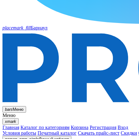
placemark_fill
Барнаул
bars
Меню
Меню
xmark
Главная
Каталог по категориям
Корзина
Регистрация
Вход
Условия работы
Печатный каталог
Скачать прайс-лист
Скидки