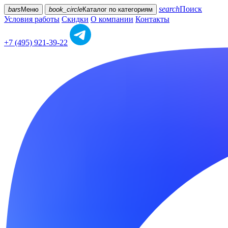
search
Поиск
bars
Меню
book_circle
Каталог
по категориям
Условия работы
Скидки
О компании
Контакты
+7 (495) 921-39-22