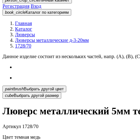
person_crop_circle
Личный кабинет
Регистрация
Вход
book_circle
Каталог
по категориям
Главная
Каталог
Люверсы
Люверсы металлические д-3-20мм
1728/70
Данное изделие состоит из нескольких частей, напр. (А), (B), (С
paintbrush
Выбрать другой цвет
cube
Выбрать другой размер
Люверс металлический 5мм те
Артикул
1728/70
Цвет
темная медь