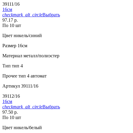
39111/16
16см
checkmark_alt_circle
Выбрать
97.17 р.
По 10 шт
Цвет
никель/синий
Размер
16см
Материал
металл/полиэстер
Тип
тип 4
Прочее
тип 4 автомат
Артикул
39111/16
39112/16
16см
checkmark_alt_circle
Выбрать
97.50 р.
По 10 шт
Цвет
никель/белый