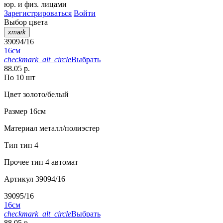
юр. и физ. лицами
Зарегистрироваться
Войти
Выбор цвета
xmark
39094/16
16см
checkmark_alt_circle
Выбрать
88.05 р.
По 10 шт
Цвет
золото/белый
Размер
16см
Материал
металл/полиэстер
Тип
тип 4
Прочее
тип 4 автомат
Артикул
39094/16
39095/16
16см
checkmark_alt_circle
Выбрать
88.05 р.