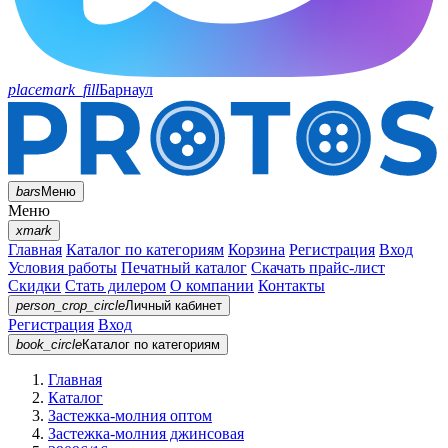
placemark_fill
Барнаул
bars
Меню
Меню
xmark
Главная
Каталог по категориям
Корзина
Регистрация
Вход
Условия работы
Печатный каталог
Скачать прайс-лист
Скидки
Стать дилером
О компании
Контакты
person_crop_circle
Личный кабинет
Регистрация
Вход
book_circle
Каталог
по категориям
Главная
Каталог
Застежка-молния оптом
Застежка-молния джинсовая