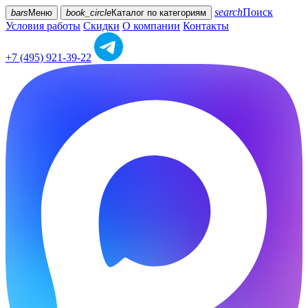
search
Поиск
bars
Меню
book_circle
Каталог
по категориям
Условия работы
Скидки
О компании
Контакты
+7 (495) 921-39-22