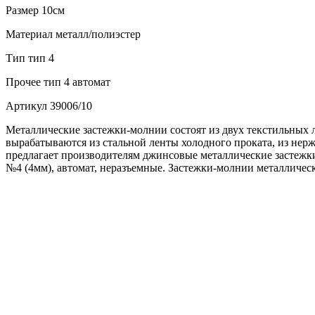
Размер
10см
Материал
металл/полиэстер
Тип
тип 4
Прочее
тип 4 автомат
Артикул
39006/10
Металлические застежки-молнии состоят из двух текстильных 
вырабатываются из стальной ленты холодного проката, из не
предлагает производителям джинсовые металлические застежки
№4 (4мм), автомат, неразъемные. Застежки-молнии металличес