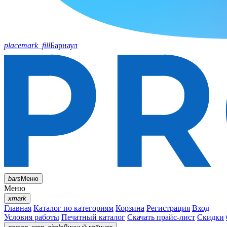
placemark_fill
Барнаул
bars
Меню
Меню
xmark
Главная
Каталог по категориям
Корзина
Регистрация
Вход
Условия работы
Печатный каталог
Скачать прайс-лист
Скидки