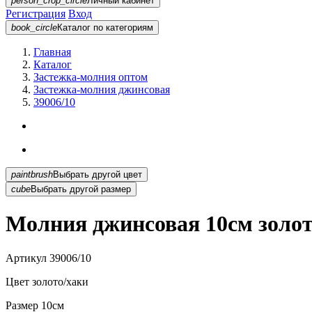
person_crop_circle
Личный кабинет
Регистрация
Вход
book_circle
Каталог
по категориям
Главная
Каталог
Застежка-молния оптом
Застежка-молния джинсовая
39006/10
paintbrush
Выбрать другой цвет
cube
Выбрать другой размер
Молния джинсовая 10см золот
Артикул
39006/10
Цвет
золото/хаки
Размер
10см