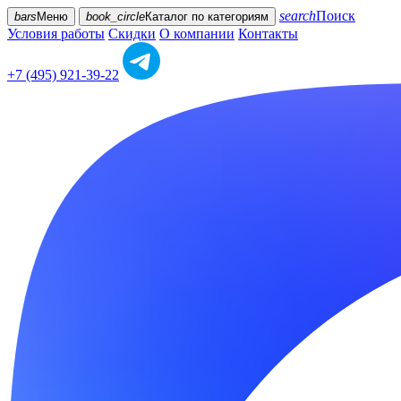
search
Поиск
bars
Меню
book_circle
Каталог
по категориям
Условия работы
Скидки
О компании
Контакты
+7 (495) 921-39-22