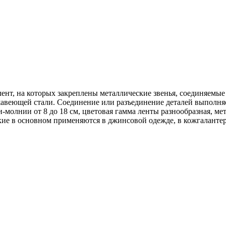
лент, на которых закреплены металлические звенья, соединяемы
ржавеющей стали. Соединение или разъединение деталей выполн
-молнии от 8 до 18 см, цветовая гамма ленты разнообразная, м
кие в основном применяются в джинсовой одежде, в кожгалантер