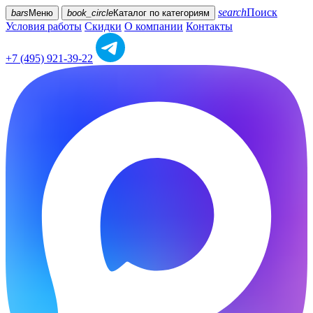
search
Поиск
bars
Меню
book_circle
Каталог
по категориям
Условия работы
Скидки
О компании
Контакты
+7 (495) 921-39-22