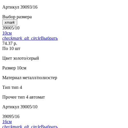
Артикул
39093/16
Выбор размера
xmark
39005/10
10см
checkmark_alt_circle
Выбрать
74.37 р.
По 10 шт
Цвет
золото/серый
Размер
10см
Материал
металл/полиэстер
Тип
тип 4
Прочее
тип 4 автомат
Артикул
39005/10
39095/16
16см
checkmark_alt_circle
Выбрать