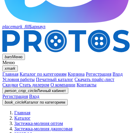
placemark_fill
Барнаул
bars
Меню
Меню
xmark
Главная
Каталог по категориям
Корзина
Регистрация
Вход
Условия работы
Печатный каталог
Скачать прайс-лист
Скидки
Стать дилером
О компании
Контакты
person_crop_circle
Личный кабинет
Регистрация
Вход
book_circle
Каталог
по категориям
Главная
Каталог
Застежка-молния оптом
Застежка-молния джинсовая