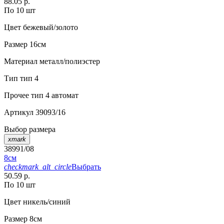
88.05 р.
По 10 шт
Цвет
бежевый/золото
Размер
16см
Материал
металл/полиэстер
Тип
тип 4
Прочее
тип 4 автомат
Артикул
39093/16
Выбор размера
xmark
38991/08
8см
checkmark_alt_circle
Выбрать
50.59 р.
По 10 шт
Цвет
никель/синий
Размер
8см