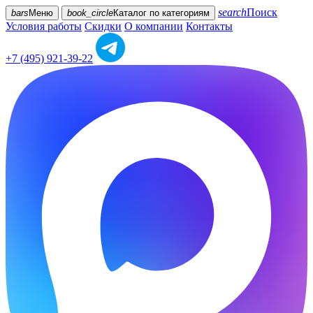
search
Поиск
bars
Меню
book_circle
Каталог
по категориям
Условия работы
Скидки
О компании
Контакты
+7 (495) 921-39-22