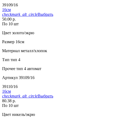
39109/16
16см
checkmark_alt_circle
Выбрать
50.00 р.
По 10 шт
Цвет
золото/экрю
Размер
16см
Материал
металл/хлопок
Тип
тип 4
Прочее
тип 4 автомат
Артикул
39109/16
39110/16
16см
checkmark_alt_circle
Выбрать
80.38 р.
По 10 шт
Цвет
никель/экрю