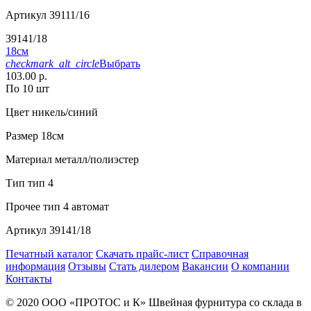
Артикул
39111/16
39141/18
18см
checkmark_alt_circle
Выбрать
103.00 р.
По 10 шт
Цвет
никель/синий
Размер
18см
Материал
металл/полиэстер
Тип
тип 4
Прочее
тип 4 автомат
Артикул
39141/18
Печатный каталог
Скачать прайс-лист
Справочная
информация
Отзывы
Стать дилером
Вакансии
О компании
Контакты
© 2020
ООО «ПРОТОС и К»
Швейная фурнитура со склада в