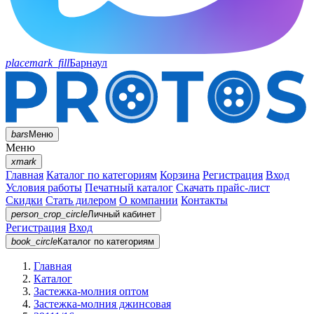
placemark_fill
Барнаул
bars
Меню
Меню
xmark
Главная
Каталог по категориям
Корзина
Регистрация
Вход
Условия работы
Печатный каталог
Скачать прайс-лист
Скидки
Стать дилером
О компании
Контакты
person_crop_circle
Личный кабинет
Регистрация
Вход
book_circle
Каталог
по категориям
Главная
Каталог
Застежка-молния оптом
Застежка-молния джинсовая