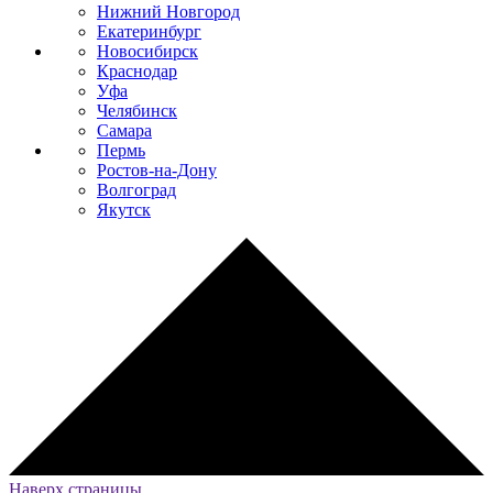
Нижний Новгород
Екатеринбург
Новосибирск
Краснодар
Уфа
Челябинск
Самара
Пермь
Ростов-на-Дону
Волгоград
Якутск
Наверх страницы