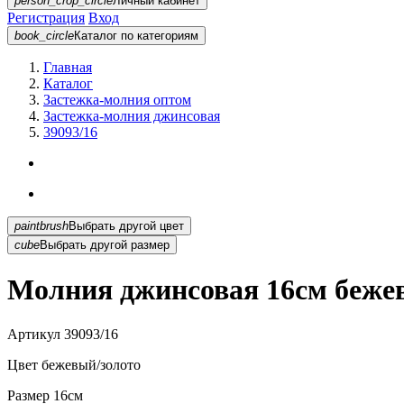
person_crop_circle
Личный кабинет
Регистрация
Вход
book_circle
Каталог
по категориям
Главная
Каталог
Застежка-молния оптом
Застежка-молния джинсовая
39093/16
paintbrush
Выбрать другой цвет
cube
Выбрать другой размер
Молния джинсовая 16см бежев
Артикул
39093/16
Цвет
бежевый/золото
Размер
16см