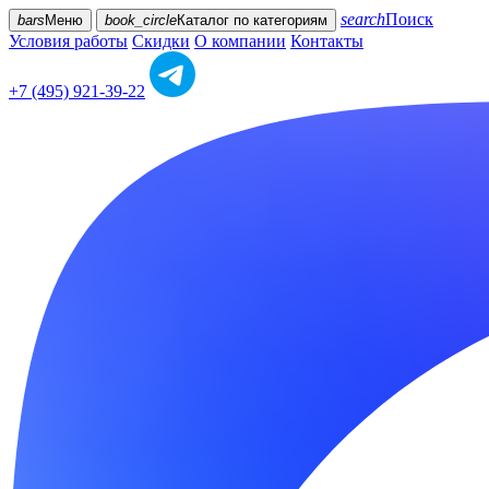
search
Поиск
bars
Меню
book_circle
Каталог
по категориям
Условия работы
Скидки
О компании
Контакты
+7 (495) 921-39-22