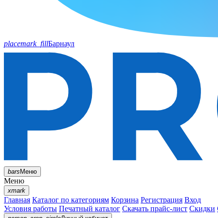
placemark_fill
Барнаул
bars
Меню
Меню
xmark
Главная
Каталог по категориям
Корзина
Регистрация
Вход
Условия работы
Печатный каталог
Скачать прайс-лист
Скидки