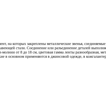
лент, на которых закреплены металлические звенья, соединяемы
ржавеющей стали. Соединение или разъединение деталей выполн
-молнии от 8 до 18 см, цветовая гамма ленты разнообразная, м
кие в основном применяются в джинсовой одежде, в кожгалантер