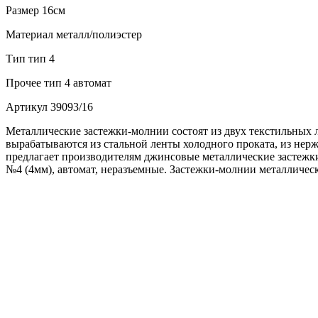
Размер
16см
Материал
металл/полиэстер
Тип
тип 4
Прочее
тип 4 автомат
Артикул
39093/16
Металлические застежки-молнии состоят из двух текстильных 
вырабатываются из стальной ленты холодного проката, из не
предлагает производителям джинсовые металлические застежки
№4 (4мм), автомат, неразъемные. Застежки-молнии металличес