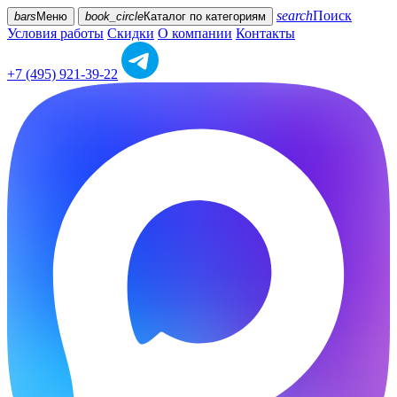
search
Поиск
bars
Меню
book_circle
Каталог
по категориям
Условия работы
Скидки
О компании
Контакты
+7 (495) 921-39-22