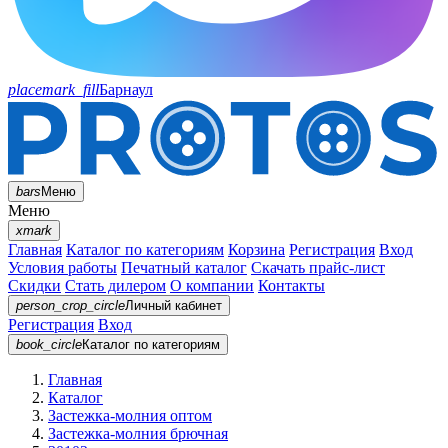
placemark_fill
Барнаул
bars
Меню
Меню
xmark
Главная
Каталог по категориям
Корзина
Регистрация
Вход
Условия работы
Печатный каталог
Скачать прайс-лист
Скидки
Стать дилером
О компании
Контакты
person_crop_circle
Личный кабинет
Регистрация
Вход
book_circle
Каталог
по категориям
Главная
Каталог
Застежка-молния оптом
Застежка-молния брючная