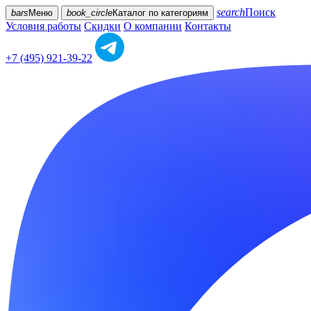
search
Поиск
bars
Меню
book_circle
Каталог
по категориям
Условия работы
Скидки
О компании
Контакты
+7 (495) 921-39-22