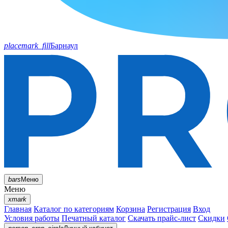
placemark_fill
Барнаул
bars
Меню
Меню
xmark
Главная
Каталог по категориям
Корзина
Регистрация
Вход
Условия работы
Печатный каталог
Скачать прайс-лист
Скидки