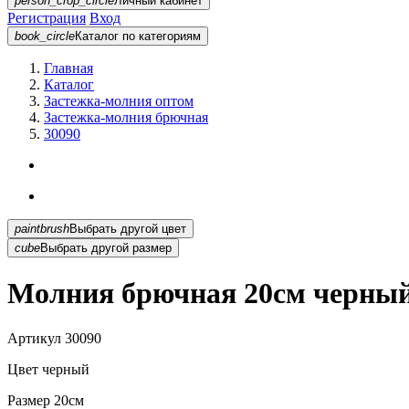
person_crop_circle
Личный кабинет
Регистрация
Вход
book_circle
Каталог
по категориям
Главная
Каталог
Застежка-молния оптом
Застежка-молния брючная
30090
paintbrush
Выбрать другой цвет
cube
Выбрать другой размер
Молния брючная 20см черный
Артикул
30090
Цвет
черный
Размер
20см