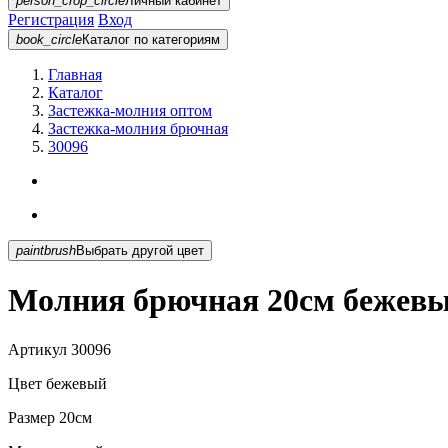
person_crop_circle
Личный кабинет
Регистрация
Вход
book_circle
Каталог
по категориям
Главная
Каталог
Застежка-молния оптом
Застежка-молния брючная
30096
paintbrush
Выбрать другой цвет
Молния брючная 20см бежевы
Артикул
30096
Цвет
бежевый
Размер
20см