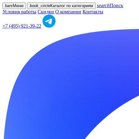
search
Поиск
bars
Меню
book_circle
Каталог
по категориям
Условия работы
Скидки
О компании
Контакты
+7 (495) 921-39-22