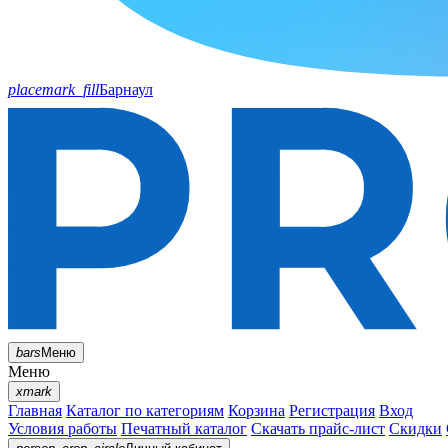
placemark_fill
Барнаул
bars
Меню
Меню
xmark
Главная
Каталог по категориям
Корзина
Регистрация
Вход
Условия работы
Печатный каталог
Скачать прайс-лист
Скидки