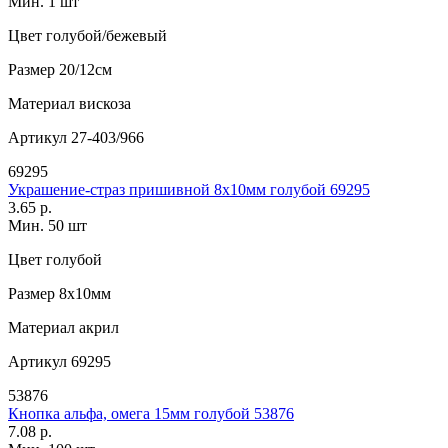
Мин. 1 шт
Цвет
голубой/бежевый
Размер
20/12см
Материал
вискоза
Артикул
27-403/966
69295
Украшение-страз пришивной 8х10мм голубой 69295
3.65 р.
Мин. 50 шт
Цвет
голубой
Размер
8х10мм
Материал
акрил
Артикул
69295
53876
Кнопка альфа, омега 15мм голубой 53876
7.08 р.