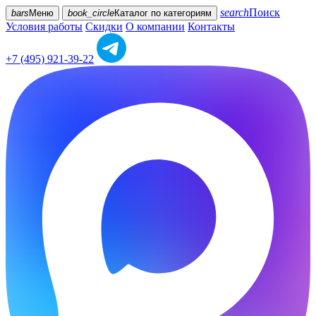
search
Поиск
bars
Меню
book_circle
Каталог
по категориям
Условия работы
Скидки
О компании
Контакты
+7 (495) 921-39-22