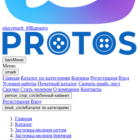
placemark_fill
Барнаул
bars
Меню
Меню
xmark
Главная
Каталог по категориям
Корзина
Регистрация
Вход
Условия работы
Печатный каталог
Скачать прайс-лист
Скидки
Стать дилером
О компании
Контакты
person_crop_circle
Личный кабинет
Регистрация
Вход
book_circle
Каталог
по категориям
Главная
Каталог
Застежка-молния оптом
Застежка-молния брючная