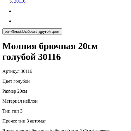
30116
paintbrush
Выбрать другой цвет
Молния брючная 20см
голубой 30116
Артикул
30116
Цвет
голубой
Размер
20см
Материал
нейлон
Тип
тип 3
Прочее
тип 3 автомат
Витая молния брючная (юбочная) тип 3 (3мм) являетс...