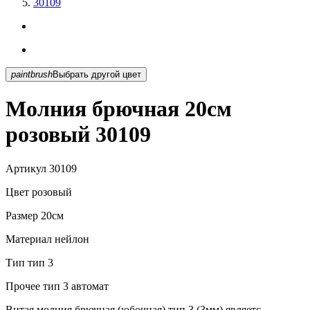
30109
paintbrush
Выбрать другой цвет
Молния брючная 20см
розовый 30109
Артикул
30109
Цвет
розовый
Размер
20см
Материал
нейлон
Тип
тип 3
Прочее
тип 3 автомат
Витая молния брючная (юбочная) тип 3 (3мм) являетс...