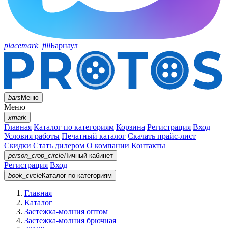
placemark_fill
Барнаул
bars
Меню
Меню
xmark
Главная
Каталог по категориям
Корзина
Регистрация
Вход
Условия работы
Печатный каталог
Скачать прайс-лист
Скидки
Стать дилером
О компании
Контакты
person_crop_circle
Личный кабинет
Регистрация
Вход
book_circle
Каталог
по категориям
Главная
Каталог
Застежка-молния оптом
Застежка-молния брючная