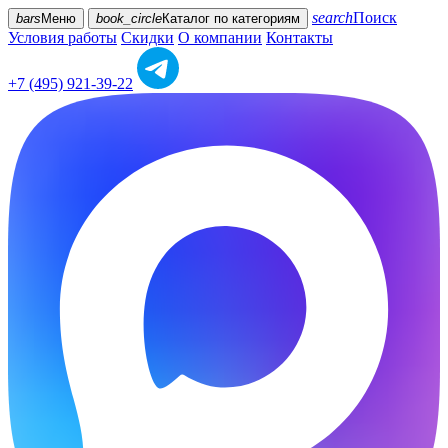
search
Поиск
bars
Меню
book_circle
Каталог
по категориям
Условия работы
Скидки
О компании
Контакты
+7 (495) 921-39-22