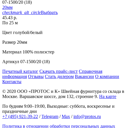
07-1500/20 (18)
20мм
checkmark_alt_circle
Выбрать
45.43 р.
По 25 м
Цвет
голубой/белый
Размер
20мм
Материал
100% полиэстер
Артикул
07-1500/20 (18)
Печатный каталог
Скачать прайс-лист
Справочная
информация
Отзывы
Стать дилером
Вакансии
О компании
Контакты
© 2020
ООО «ПРОТОС и К»
Швейная фурнитура со склада в
Москве.
Варшавское шоссе, дом 132, строение 9.
На карте
По будням 9:00–19:00, Выходные: суббота, воскресенье и
праздничные дни
+7 (495) 921-39-22
/
Telegram
/
Max
/
info@protos.ru
Политика в отношении обработки персональных данных