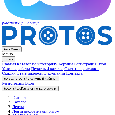
placemark_fill
Барнаул
bars
Меню
Меню
xmark
Главная
Каталог по категориям
Корзина
Регистрация
Вход
Условия работы
Печатный каталог
Скачать прайс-лист
Скидки
Стать дилером
О компании
Контакты
person_crop_circle
Личный кабинет
Регистрация
Вход
book_circle
Каталог
по категориям
Главная
Каталог
Ленты
Лента декоративная оптом