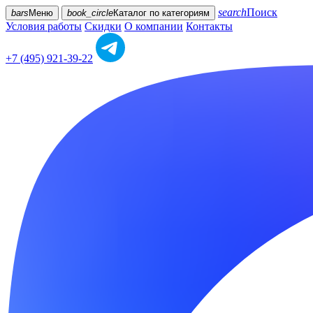
search
Поиск
bars
Меню
book_circle
Каталог
по категориям
Условия работы
Скидки
О компании
Контакты
+7 (495) 921-39-22