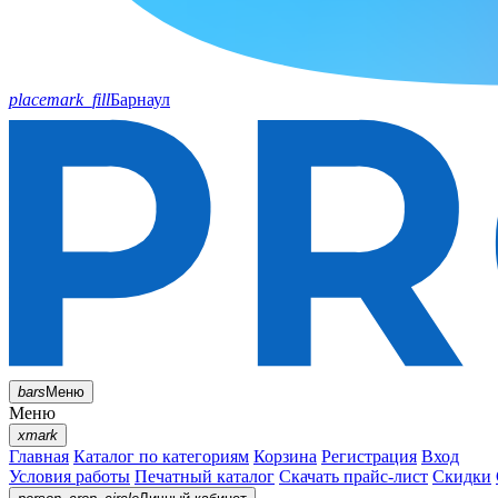
placemark_fill
Барнаул
bars
Меню
Меню
xmark
Главная
Каталог по категориям
Корзина
Регистрация
Вход
Условия работы
Печатный каталог
Скачать прайс-лист
Скидки