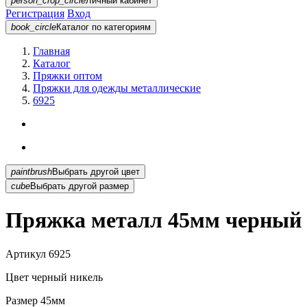
person_crop_circle
Личный кабинет
Регистрация
Вход
book_circle
Каталог
по категориям
Главная
Каталог
Пряжки оптом
Пряжки для одежды металлические
6925
paintbrush
Выбрать другой цвет
cube
Выбрать другой размер
Пряжка металл 45мм черный 
Артикул
6925
Цвет
черный никель
Размер
45мм