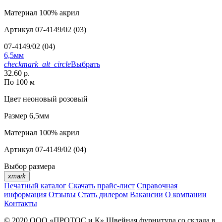
Материал
100% акрил
Артикул
07-4149/02 (03)
07-4149/02 (04)
6,5мм
checkmark_alt_circle
Выбрать
32.60 р.
По 100 м
Цвет
неоновый розовый
Размер
6,5мм
Материал
100% акрил
Артикул
07-4149/02 (04)
Выбор размера
xmark
Печатный каталог
Скачать прайс-лист
Справочная
информация
Отзывы
Стать дилером
Вакансии
О компании
Контакты
© 2020
ООО «ПРОТОС и К»
Швейная фурнитура со склада в