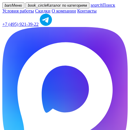
search
Поиск
bars
Меню
book_circle
Каталог
по категориям
Условия работы
Скидки
О компании
Контакты
+7 (495) 921-39-22