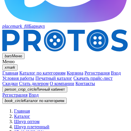
placemark_fill
Барнаул
bars
Меню
Меню
xmark
Главная
Каталог по категориям
Корзина
Регистрация
Вход
Условия работы
Печатный каталог
Скачать прайс-лист
Скидки
Стать дилером
О компании
Контакты
person_crop_circle
Личный кабинет
Регистрация
Вход
book_circle
Каталог
по категориям
Главная
Каталог
Шнур оптом
Шнур плетенный