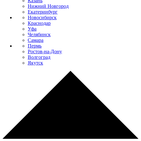
Казань
Нижний Новгород
Екатеринбург
Новосибирск
Краснодар
Уфа
Челябинск
Самара
Пермь
Ростов-на-Дону
Волгоград
Якутск