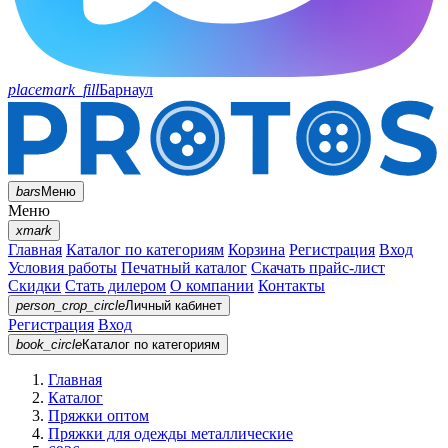
placemark_fill
Барнаул
bars
Меню
Меню
xmark
Главная
Каталог по категориям
Корзина
Регистрация
Вход
Условия работы
Печатный каталог
Скачать прайс-лист
Скидки
Стать дилером
О компании
Контакты
person_crop_circle
Личный кабинет
Регистрация
Вход
book_circle
Каталог
по категориям
Главная
Каталог
Пряжки оптом
Пряжки для одежды металлические