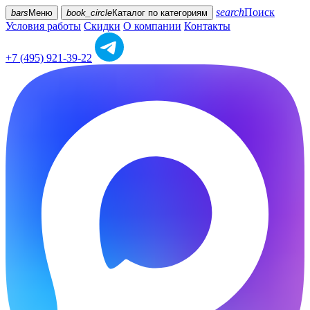
search
Поиск
bars
Меню
book_circle
Каталог
по категориям
Условия работы
Скидки
О компании
Контакты
+7 (495) 921-39-22