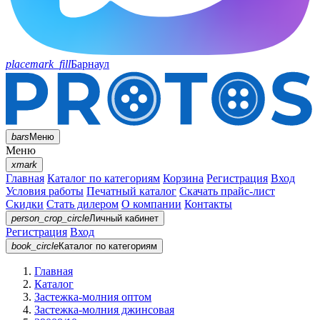
placemark_fill
Барнаул
bars
Меню
Меню
xmark
Главная
Каталог по категориям
Корзина
Регистрация
Вход
Условия работы
Печатный каталог
Скачать прайс-лист
Скидки
Стать дилером
О компании
Контакты
person_crop_circle
Личный кабинет
Регистрация
Вход
book_circle
Каталог
по категориям
Главная
Каталог
Застежка-молния оптом
Застежка-молния джинсовая