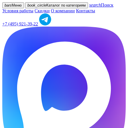
search
Поиск
bars
Меню
book_circle
Каталог
по категориям
Условия работы
Скидки
О компании
Контакты
+7 (495) 921-39-22