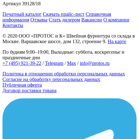
Артикул
39128/18
Печатный каталог
Скачать прайс-лист
Справочная
информация
Отзывы
Стать дилером
Вакансии
О компании
Контакты
© 2020
ООО «ПРОТОС и К»
Швейная фурнитура со склада в
Москве.
Варшавское шоссе, дом 132, строение 9.
На карте
По будням 9:00–19:00, Выходные: суббота, воскресенье и
праздничные дни
+7 (495) 921-39-22
/
Telegram
/
Max
/
info@protos.ru
Политика в отношении обработки персональных данных
Согласие на обработку персональных данных
Публичная оферта
Договор поставки товара